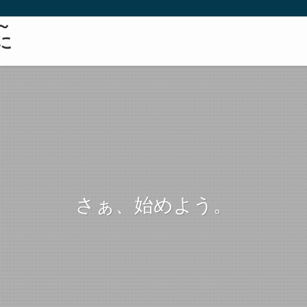
～
に
さぁ、始めよう。